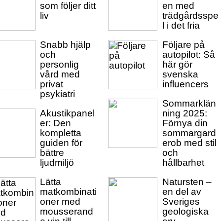
som följer ditt
en med
liv
trädgårdsspe
l i det fria
Snabb hjälp
Följare på
och
autopilot: Så
personlig
här gör
vård med
svenska
privat
influencers
psykiatri
Sommarklän
Akustikpanel
ning 2025:
er: Den
Förnya din
kompletta
sommargard
guiden för
erob med stil
bättre
och
ljudmiljö
hållbarhet
Lätta
Natursten –
matkombinati
en del av
oner med
Sveriges
mousserand
geologiska