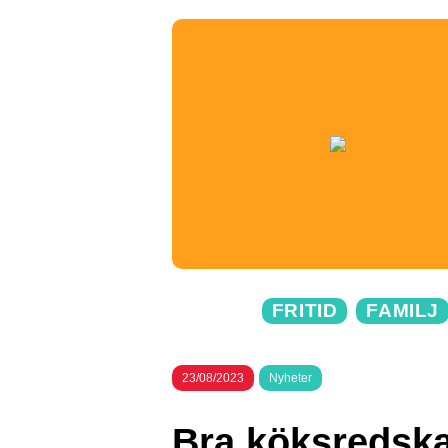
FRITID
FAMILJ
23/08/2023
Nyheter
Bra köksredskap