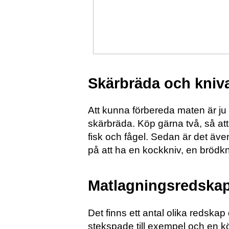
Skärbräda och kniv
Att kunna förbereda maten är ju o
skärbräda. Köp gärna två, så att 
fisk och fågel. Sedan är det även
på att ha en kockkniv, en brödkn
Matlagningsredska
Det finns ett antal olika redska
stekspade till exempel och en k