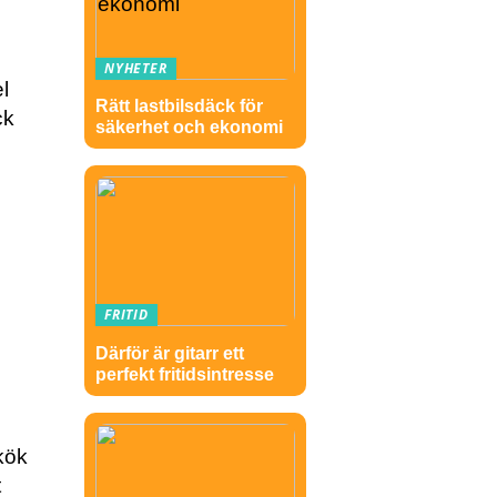
NYHETER
l
Rätt lastbilsdäck för
ck
säkerhet och ekonomi
FRITID
Därför är gitarr ett
perfekt fritidsintresse
 kök
t