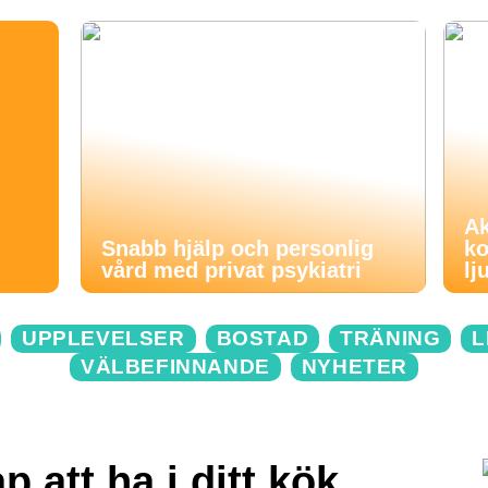
Ak
Snabb hjälp och personlig
ko
vård med privat psykiatri
lj
UPPLEVELSER
BOSTAD
TRÄNING
L
VÄLBEFINNANDE
NYHETER
 att ha i ditt kök