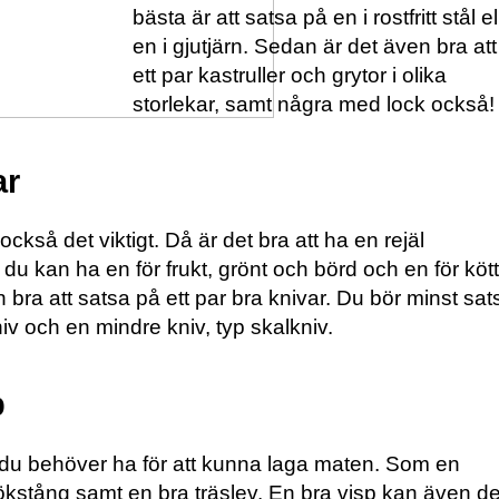
bästa är att satsa på en i rostfritt stål el
en i gjutjärn. Sedan är det även bra at
ett par kastruller och grytor i olika
storlekar, samt några med lock också!
ar
ckså det viktigt. Då är det bra att ha en rejäl
du kan ha en för frukt, grönt och börd och en för kött
 bra att satsa på ett par bra knivar. Du bör minst sat
iv och en mindre kniv, typ skalkniv.
p
p du behöver ha för att kunna laga maten. Som en
ökstång samt en bra träslev. En bra visp kan även de