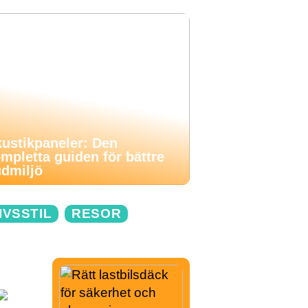
ustikpaneler: Den
mpletta guiden för bättre
udmiljö
IVSSTIL
RESOR