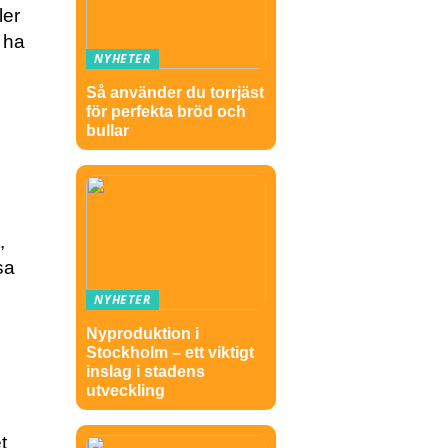
ler
t ha
NYHETER
Så använder du torrjäst
för perfekta bröd och
bullar
,
sa
NYHETER
Nyproduktion i
Stockholm – ett viktigt
inslag i stadens
utveckling
t