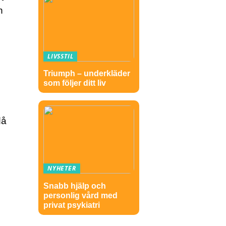
n
LIVSSTIL
Triumph – underkläder
som följer ditt liv
då
NYHETER
Snabb hjälp och
personlig vård med
privat psykiatri