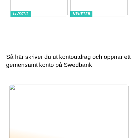
LIVSSTIL
NYHETER
Triumph – underkläder
Snabb hjälp och
som följer ditt liv
personlig vård med
privat psykiatri
Så här skriver du ut kontoutdrag och öppnar ett
gemensamt konto på Swedbank