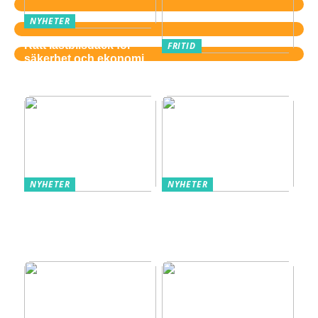
NYHETER
Rätt lastbilsdäck för
FRITID
säkerhet och ekonomi
Därför är gitarr ett
perfekt fritidsintresse
NYHETER
NYHETER
Så använder du torrjäst
Nyproduktion i
för perfekta bröd och
Stockholm – ett viktigt
bullar
inslag i stadens
utveckling