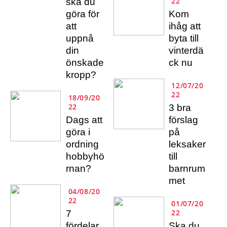
22
ska du
göra för
Kom
att
ihåg att
uppnå
byta till
din
vinterdä
önskade
ck nu
kropp?
12/07/20
22
18/09/20
22
3 bra
Dags att
förslag
göra i
på
ordning
leksaker
hobbyhö
till
rnan?
barnrum
met
04/08/20
22
01/07/20
22
7
fördelar
Ska du