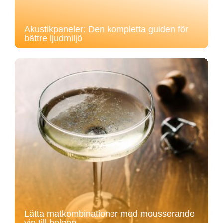
Akustikpaneler: Den kompletta guiden för
bättre ljudmiljö
Lätta matkombinationer med mousserande
vin till helgen