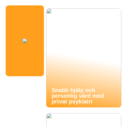
Snabb hjälp och
personlig vård med
privat psykiatri