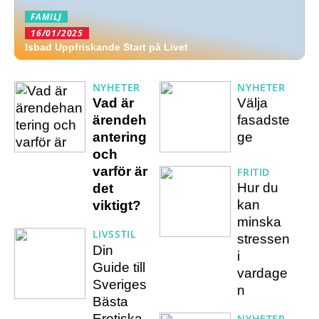
FAMILJ
16/01/2025
Isbad Uppfriskande Start på Livet
NYHETER
NYHETER
Vad är
Välja
ärendeh
fasadste
antering
ge
och
varför är
FRITID
Hur du
det
kan
viktigt?
minska
LIVSSTIL
stressen
Din
i
Guide till
vardage
Sveriges
n
Bästa
Erotiska
NYHETER