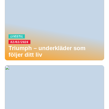
LIVSSTIL
02/02/2026
Triumph – underkläder som
följer ditt liv