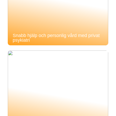
Snabb hjälp och personlig vård med privat
psykiatri