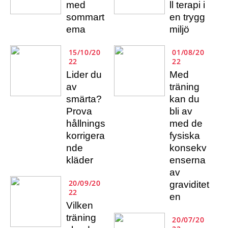
med
ll terapi i
sommart
en trygg
ema
miljö
15/10/20
01/08/20
22
22
Lider du
Med
av
träning
smärta?
kan du
Prova
bli av
hållnings
med de
korrigera
fysiska
nde
konsekv
kläder
enserna
av
20/09/20
graviditet
22
en
Vilken
träning
20/07/20