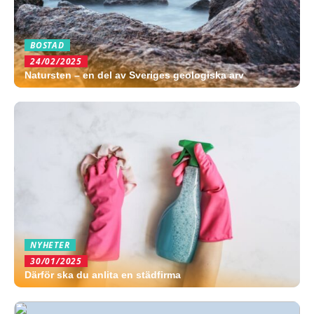
BOSTAD
24/02/2025
Natursten – en del av Sveriges geologiska arv
NYHETER
30/01/2025
Därför ska du anlita en städfirma