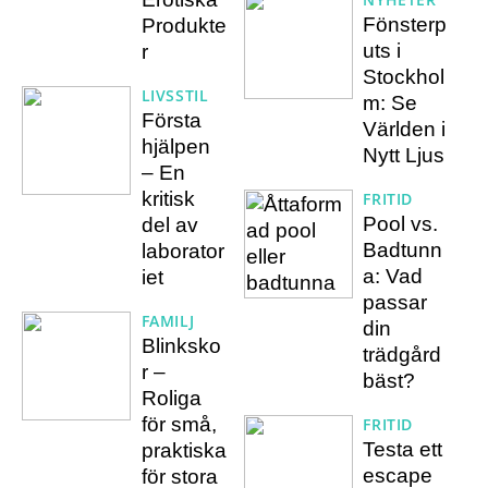
Fönsterp
Produkte
uts i
r
Stockhol
LIVSSTIL
m: Se
Första
Världen i
hjälpen
Nytt Ljus
– En
kritisk
FRITID
Pool vs.
del av
Badtunn
laborator
a: Vad
iet
passar
FAMILJ
din
Blinksko
trädgård
r –
bäst?
Roliga
för små,
FRITID
Testa ett
praktiska
escape
för stora