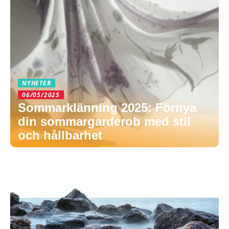
NYHETER
06/05/2025
Sommarklänning 2025: Förnya
din sommargarderob med stil
och hållbarhet