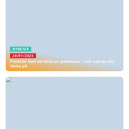
NYHETER
28/01/2025
Fördelar med att boka en paketresa – och vad du bör
tänka på