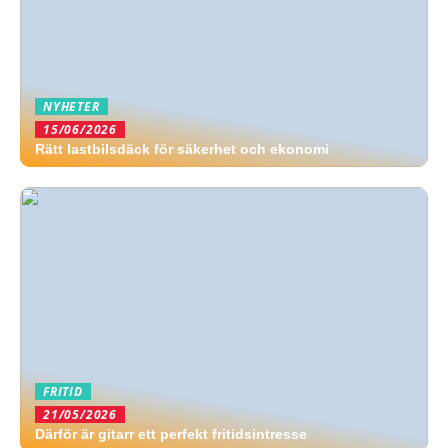
NYHETER
15/06/2026
Rätt lastbilsdäck för säkerhet och ekonomi
FRITID
21/05/2026
Därför är gitarr ett perfekt fritidsintresse