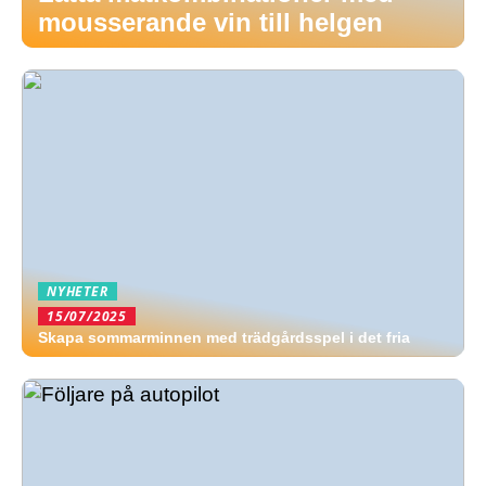
mousserande vin till helgen
NYHETER
15/07/2025
Skapa sommarminnen med trädgårdsspel i det fria