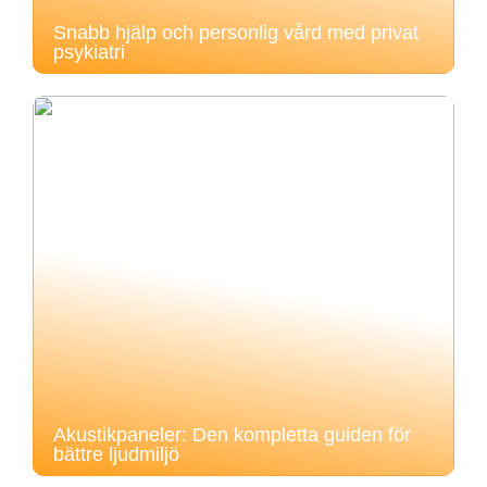
Snabb hjälp och personlig vård med privat
psykiatri
Akustikpaneler: Den kompletta guiden för
bättre ljudmiljö