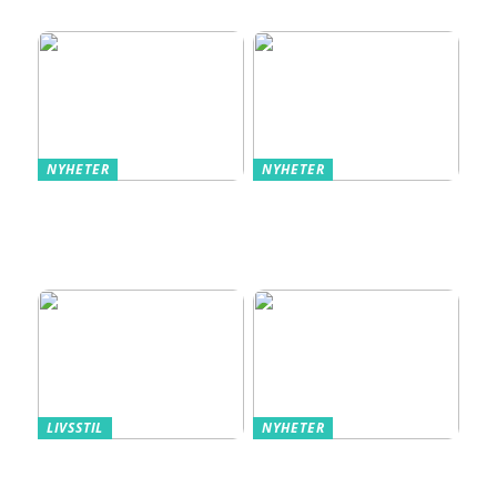
perfekt fritidsintresse
NYHETER
NYHETER
Så använder du torrjäst
Nyproduktion i
för perfekta bröd och
Stockholm – ett viktigt
bullar
inslag i stadens
utveckling
LIVSSTIL
NYHETER
Triumph – underkläder
Snabb hjälp och
som följer ditt liv
personlig vård med