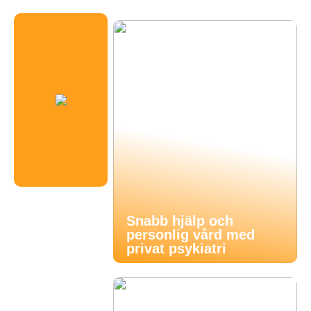
Snabb hjälp och
personlig vård med
privat psykiatri