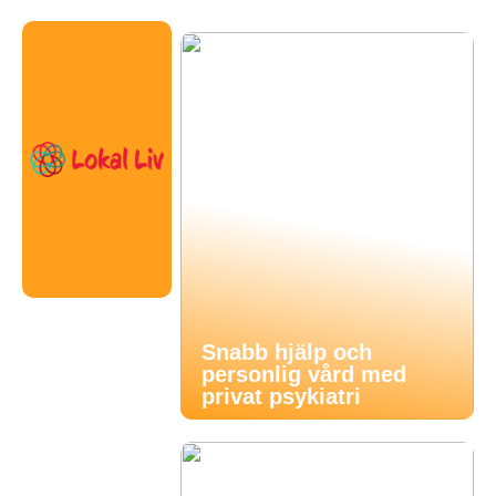
Snabb hjälp och
personlig vård med
privat psykiatri