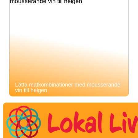
Lätta matkombinationer med mousserande
vin till helgen