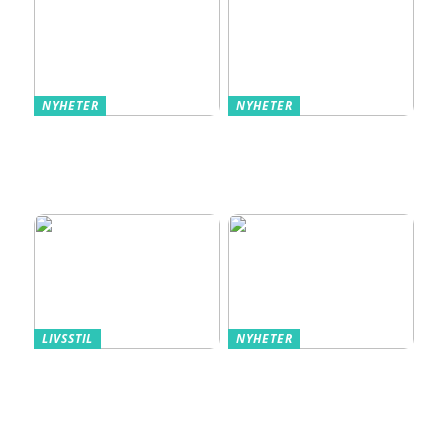
NYHETER
NYHETER
Så använder du torrjäst
Nyproduktion i
för perfekta bröd och
Stockholm – ett viktigt
bullar
inslag i stadens
utveckling
LIVSSTIL
NYHETER
Triumph – underkläder
Snabb hjälp och
som följer ditt liv
personlig vård med
privat psykiatri