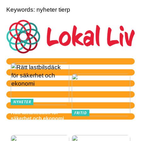
Keywords: nyheter tierp
NYHETER
Rätt lastbilsdäck för
FRITID
säkerhet och ekonomi
Därför är gitarr ett
perfekt fritidsintresse