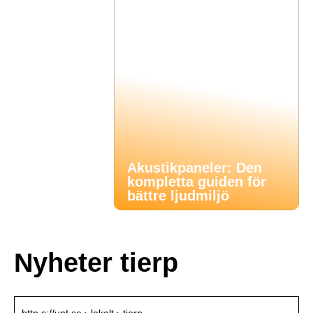
Akustikpaneler: Den
kompletta guiden för
bättre ljudmiljö
Nyheter tierp
http s://unt.se › lokalt › tierp