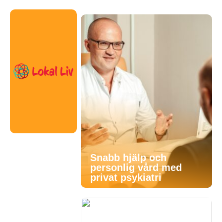
Snabb hjälp och
personlig vård med
privat psykiatri