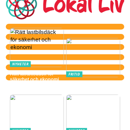
NYHETER
Rätt lastbilsdäck för
FRITID
säkerhet och ekonomi
Därför är gitarr ett
perfekt fritidsintresse