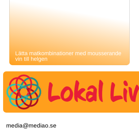
Lätta matkombinationer med mousserande
vin till helgen
media@mediao.se