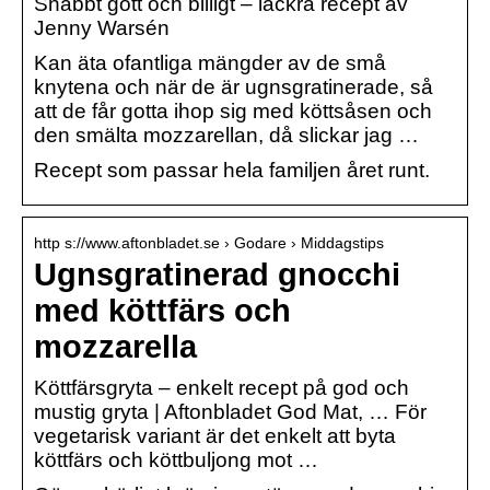
Snabbt gott och billigt – läckra recept av
Jenny Warsén
Kan äta ofantliga mängder av de små
knytena och när de är ugnsgratinerade, så
att de får gotta ihop sig med köttsåsen och
den smälta mozzarellan, då slickar jag …
Recept som passar hela familjen året runt.
http s://www.aftonbladet.se › Godare › Middagstips
Ugnsgratinerad gnocchi
med köttfärs och
mozzarella
Köttfärsgryta – enkelt recept på god och
mustig gryta | Aftonbladet God Mat, … För
vegetarisk variant är det enkelt att byta
köttfärs och köttbuljong mot …