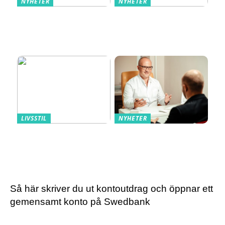
NYHETER
NYHETER
Så använder du torrjäst
Nyproduktion i
för perfekta bröd och
Stockholm – ett viktigt
bullar
inslag i stadens
utveckling
LIVSSTIL
NYHETER
Triumph – underkläder
Snabb hjälp och
som följer ditt liv
personlig vård med
privat psykiatri
Så här skriver du ut kontoutdrag och öppnar ett
gemensamt konto på Swedbank