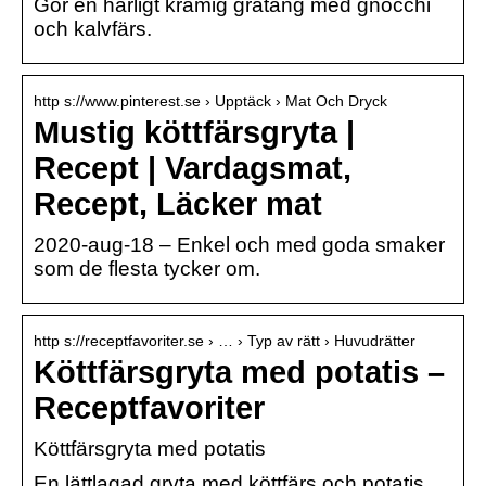
Gör en härligt krämig gratäng med gnocchi
och kalvfärs.
http s://www.pinterest.se › Upptäck › Mat Och Dryck
Mustig köttfärsgryta |
Recept | Vardagsmat,
Recept, Läcker mat
2020-aug-18 – Enkel och med goda smaker
som de flesta tycker om.
http s://receptfavoriter.se › … › Typ av rätt › Huvudrätter
Köttfärsgryta med potatis –
Receptfavoriter
Köttfärsgryta med potatis
En lättlagad gryta med köttfärs och potatis