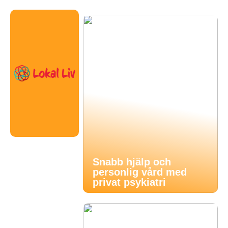
Snabb hjälp och
personlig vård med
privat psykiatri