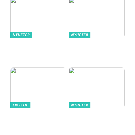
NYHETER
NYHETER
Så använder du torrjäst
Nyproduktion i
för perfekta bröd och
Stockholm – ett viktigt
bullar
inslag i stadens
utveckling
LIVSSTIL
NYHETER
Triumph – underkläder
Snabb hjälp och
som följer ditt liv
personlig vård med
privat psykiatri