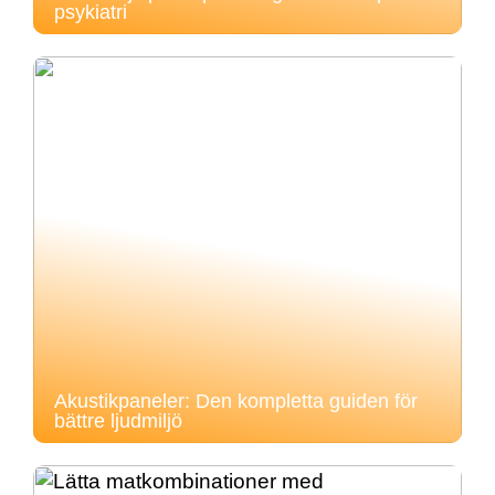
psykiatri
Akustikpaneler: Den kompletta guiden för
bättre ljudmiljö