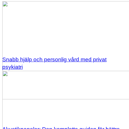
Snabb hjälp och personlig vård med privat
psykiatri