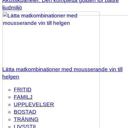
Akustikpaneler: Den kompletta guiden för bättre
ljudmiljö
Lätta matkombinationer med mousserande vin till
helgen
FRITID
FAMILJ
UPPLEVELSER
BOSTAD
TRÄNING
LIVSSTIL